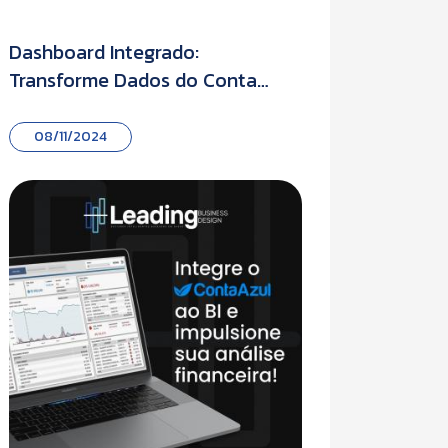
Dashboard Integrado:
Automa
Transforme Dados do Conta
Transf
Azul em Insights Estratégicos
Empre
com o Power BI
Contáb
08/11/2024
08/1