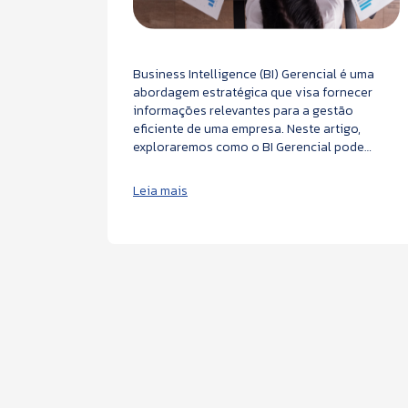
âneo, a
Business Intelligence (BI) Gerencial é uma
 além de
abordagem estratégica que visa fornecer
s se
informações relevantes para a gestão
pulsionar
eficiente de uma empresa. Neste artigo,
presas,
exploraremos como o BI Gerencial pode
mo o
transformar a maneira como sua empresa
opera, fornecendo insights estratégicos para
Leia mais
gestores e líderes. Desde a visão holística
até a agilidade na tomada de decisões,
descubra como o BI pode impulsionar o
sucesso organizacional na sua empresa.