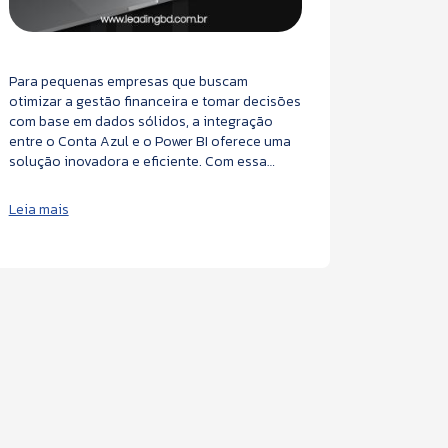
Para pequenas empresas que buscam
No mundo
otimizar a gestão financeira e tomar decisões
agilidade
com base em dados sólidos, a integração
contabili
entre o Conta Azul e o Power BI oferece uma
informaç
solução inovadora e eficiente. Com essa
desafios
integração, os dados financeiros são
tradicion
transformados em informações visuais de
contábil 
Leia mais
Leia mais
fácil compreensão, e a análise que antes
a flexibi
poderia ser um processo demorado agora se
transfor
torna rápida e estratégica.
ganhar in