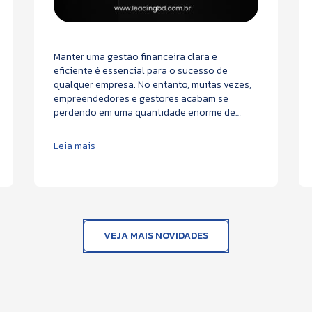
Manter uma gestão financeira clara e
eficiente é essencial para o sucesso de
qualquer empresa. No entanto, muitas vezes,
empreendedores e gestores acabam se
perdendo em uma quantidade enorme de
planilhas, fórmulas complexas e processos
manuais que demandam tempo e energia. A
Leia mais
Leading.BD surge como uma aliada poderosa,
transformando a maneira como você vê e
gerencia as finanças do seu negócio.
VEJA MAIS NOVIDADES